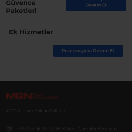
Güvence
Devam Et
Paketleri
Ek Hizmetler
Rezervasyona Devam Et
© 2023 - Tüm Hakları Saklıdır
5745 Sokak No:4/2 MTK Sitesi Çamdibi Bornova /